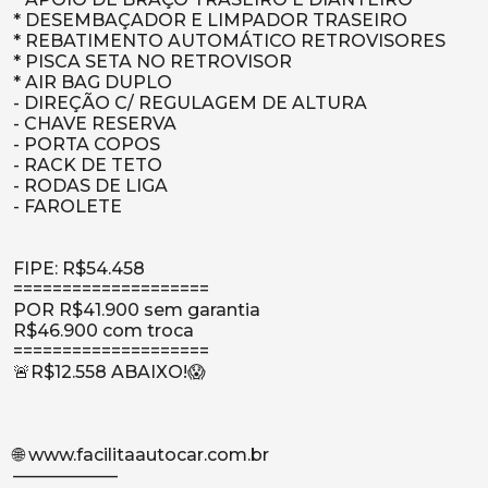
* DESEMBAÇADOR E LIMPADOR TRASEIRO
* ⁠REBATIMENTO AUTOMÁTICO RETROVISORES
* ⁠PISCA SETA NO RETROVISOR
* ⁠AIR BAG DUPLO
- ⁠DIREÇÃO C/ REGULAGEM DE ALTURA
- ⁠CHAVE RESERVA
- ⁠PORTA COPOS
- ⁠RACK DE TETO
- ⁠RODAS DE LIGA
- ⁠FAROLETE
FIPE: R$54.458
====================
POR R$41.900 sem garantia
R$46.900 com troca
====================
🚨R$12.558 ABAIXO!😱
🌐 www.facilitaautocar.com.br
——————